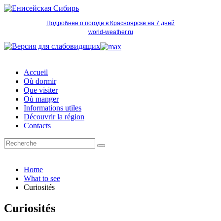
Подробнее о погоде в Красноярске на 7 дней
world-weather.ru
Accueil
Où dormir
Que visiter
Où manger
Informations utiles
Découvrir la région
Contacts
Home
What to see
Curiosités
Curiosités