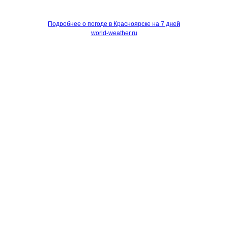
Подробнее о погоде в Красноярске на 7 дней
world-weather.ru