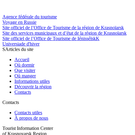
Agence fédérale du tourisme
Voyage en Russie
Site officiel de l’Office de Tourisme de la région de Krasnoïarsk
Site des services municipaux et d’état de la région de Krasnoïarsk
Site officiel de l’Office de Tourisme de IénisséïskK
Universiade d'hiver
SArticles du site
Accueil
Où dormir
Que visiter
Où manger
Informations utiles
Découvrir la région
Contacts
Contacts
Contacts utiles
À propos de nous
Tourist Information Center
of Krasnoyarsk Region