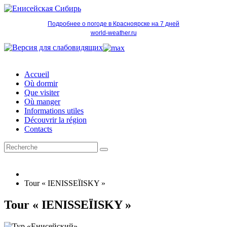
Подробнее о погоде в Красноярске на 7 дней
world-weather.ru
Accueil
Où dormir
Que visiter
Où manger
Informations utiles
Découvrir la région
Contacts
Tour « IENISSEÏISKY »
Tour « IENISSEÏISKY »