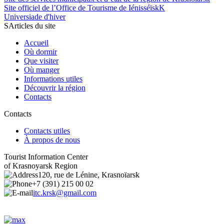
Site officiel de l’Office de Tourisme de IénisséïskK
Universiade d'hiver
SArticles du site
Accueil
Où dormir
Que visiter
Où manger
Informations utiles
Découvrir la région
Contacts
Contacts
Contacts utiles
À propos de nous
Tourist Information Center
of Krasnoyarsk Region
120, rue de Lénine, Krasnoïarsk
+7 (391) 215 00 02
itc.krsk@gmail.com