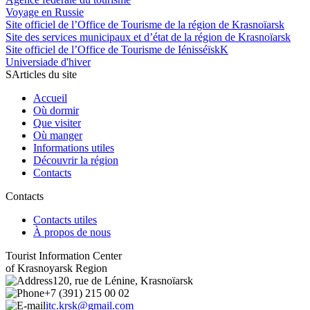
Voyage en Russie
Site officiel de l’Office de Tourisme de la région de Krasnoïarsk
Site des services municipaux et d’état de la région de Krasnoïarsk
Site officiel de l’Office de Tourisme de IénisséïskK
Universiade d'hiver
SArticles du site
Accueil
Où dormir
Que visiter
Où manger
Informations utiles
Découvrir la région
Contacts
Contacts
Contacts utiles
À propos de nous
Tourist Information Center
of Krasnoyarsk Region
120, rue de Lénine, Krasnoïarsk
+7 (391) 215 00 02
itc.krsk@gmail.com