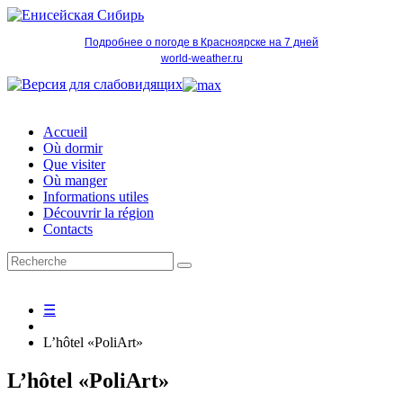
Подробнее о погоде в Красноярске на 7 дней
world-weather.ru
Accueil
Où dormir
Que visiter
Où manger
Informations utiles
Découvrir la région
Contacts
☰
L’hôtel «PoliArt»
L’hôtel «PoliArt»